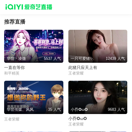
推荐直播
华世丶凌微
5537 人气
一只可爱猪✨.
12439 人气
一直在等你
此猪只应天上有
和平精英
王者荣耀
华世传媒、风风
35 人气
小乔✪ω✪
9683 人气
小乔✪ω✪
王者荣耀
王者荣耀