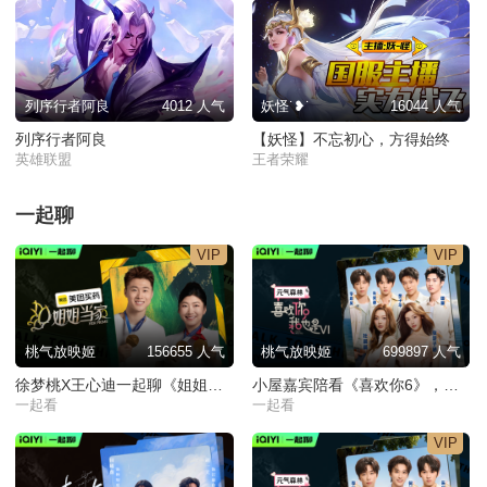
列序行者阿良
4012 人气
妖怪˙❥˙
16044 人气
列序行者阿良
【妖怪】不忘初心，方得始终
英雄联盟
王者荣耀
一起聊
VIP
VIP
桃气放映姬
156655 人气
桃气放映姬
699897 人气
徐梦桃X王心迪一起聊《姐姐当家2》，速来开嗑桃心夫妇~
小屋嘉宾陪看《喜欢你6》，暧昧界限逐渐清晰，谁能打破僵局
一起看
一起看
VIP